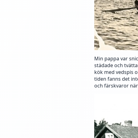
Min pappa var sni
städade och tvätt
kök med vedspis oc
tiden fanns det int
och färskvaror n