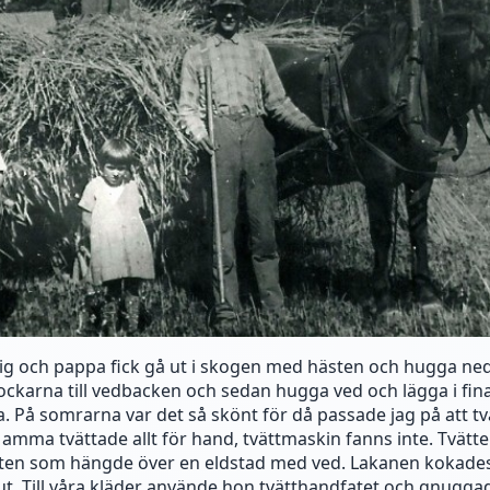
tig och pappa fick gå ut i skogen med hästen och hugga ned 
ckarna till vedbacken och sedan hugga ved och lägga i fina
a. På somrarna var det så skönt för då passade jag på att tv
Mamma tvättade allt för hand, tvättmaskin fanns inte. Tvätte
tten som hängde över en eldstad med ved. Lakanen kokades
lut. Till våra kläder använde hon tvätthandfatet och gnugga