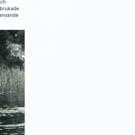
och
i brukade
i använde