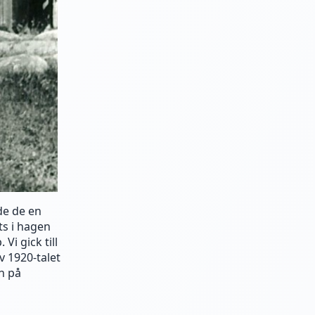
de de en
ats i hagen
Vi gick till
v 1920-talet
n på