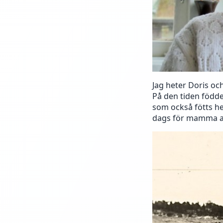
Jag heter Doris oc
På den tiden födde
som också fötts he
dags för mamma at