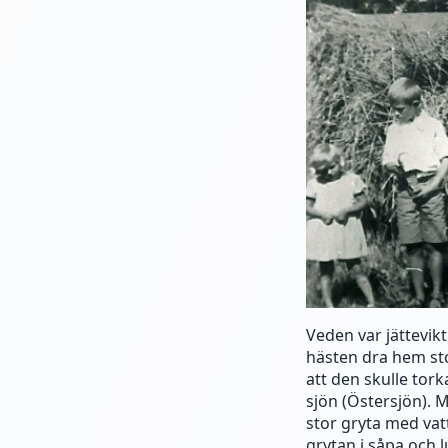
Veden var jättevik
hästen dra hem sto
att den skulle tork
sjön (Östersjön). 
stor gryta med va
grytan i såpa och 