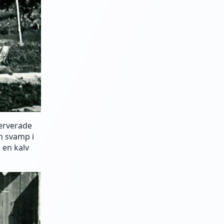
erverade
ch svamp i
 en kalv