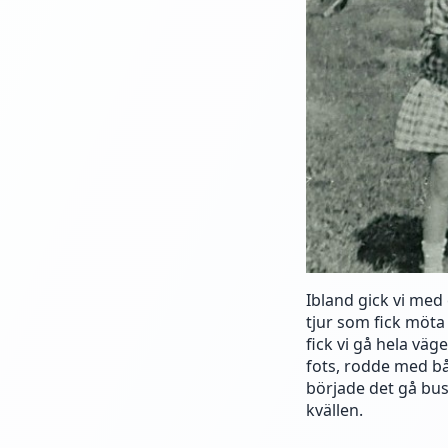
Ibland gick vi med
tjur som fick möta 
fick vi gå hela väg
fots, rodde med båt
började det gå bus
kvällen.