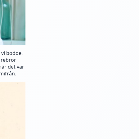
 vi bodde.
orebror
när det var
mifrån.