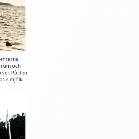
somrarna
t rum och
rver. På den
rade mjölk