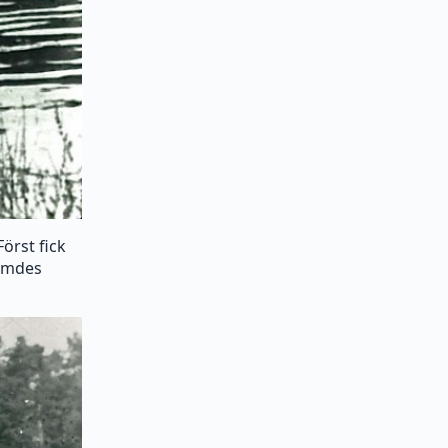
Först fick
ärmdes