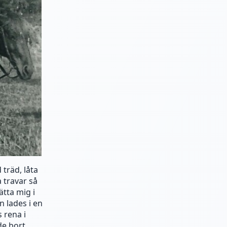
träd, låta
 travar så
ätta mig i
n lades i en
 rena i
de bort