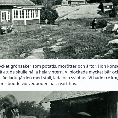
et grönsaker som potatis, morötter och ärtor. Hon kons
å att de skulle hålla hela vintern. Vi plockade mycket bär o
 låg ladugården med stall, lada och svinhus. Vi hade tre kor,
höns bodde vid vedboden nära vårt hus.