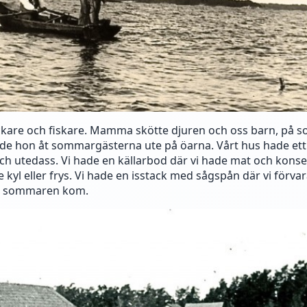
ckare och fiskare. Mamma skötte djuren och oss barn, på 
ade hon åt sommargästerna ute på öarna. Vårt hus hade et
h utedass. Vi hade en källarbod där vi hade mat och konse
e kyl eller frys. Vi hade en isstack med sågspån där vi förva
är sommaren kom.