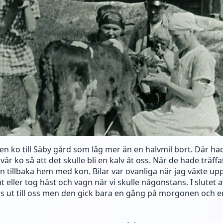
 en ko till Säby gård som låg mer än en halvmil bort. Där ha
vår ko så att det skulle bli en kalv åt oss. När de hade träff
en tillbaka hem med kon. Bilar var ovanliga när jag växte upp. 
 eller tog häst och vagn när vi skulle någonstans. I slutet a
s ut till oss men den gick bara en gång på morgonen och e