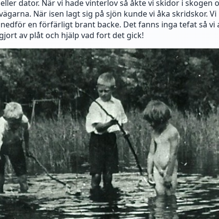
eller dator. När vi hade vinterlov så åkte vi skidor i skogen 
vägarna. När isen lagt sig på sjön kunde vi åka skridskor. V
nedför en förfärligt brant backe. Det fanns inga tefat så v
gjort av plåt och hjälp vad fort det gick!