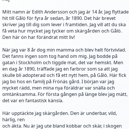
Mitt namn är Edith Andersson och jag är 14 år. Jag flyttade
hit till Gålö för fyra år sedan, år 1890. Det här brevet
skriver jag till dig som lever i framtiden. Jag vill att du ska
få veta hur mycket jag tycker om skärgården och Gålö.
Den här ön har förändrat mitt liv!
När jag var 8 år dog min mamma och blev helt förtvivlad.
Det fanns ingen som tog hand om mig. Jag bodde på
gatan i Stockholm och tiggde mat, det var hemskt. Men
en dag år 1890, träffade jag en farbror som sa att jag
skulle bli adopterad och få ett nytt hem, på Gålö. Här fick
jag bo hos en familj på Frönäs gård. I början var jag
mycket rädd, men mina nya föräldrar var snälla och
omtänksamma. För första gången på länge blev jag mätt,
det var en fantastisk känsla.
Här upptäckte jag skärgården. Den är underbar, vild,
härlig, ren
och äkta. Nu är jag ute bland kobbar och skär, i skogen