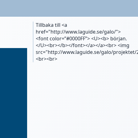
Tillbaka till <a
href="http://www.laguide.se/galo/">
<font color=”#0000FF”> <U><b> början.
</U><br></b></font></a></a><br> <img
src="http://www.laguide.se/galo/projektet/
<br><br>