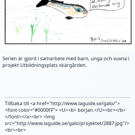
Serien är gjord i samarbete med barn, unga och vuxna i
projekt Utbildningsplats skärgården.
Tillbaka till <a href="http://www.laguide.se/galo/">
<font color=”#0000FF”> <U><b> början.</U><br></b>
</font></a><br> <img
src="http://www.laguide.se/galo/projektet/2887.jpg"/>
<br><br>