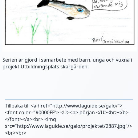
Serien är gjord i samarbete med barn, unga och vuxna i
projekt Utbildningsplats skärgården.
Tillbaka till <a href="http://www.laguide.se/galo/">
<font color=”#0000FF”> <U><b> början.</U><br></b>
</font></a><br> <img
src="http://www.laguide.se/galo/projektet/2887.jpg"/>
<br><br>