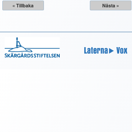
« Tillbaka
Nästa »